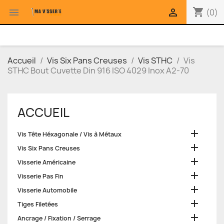
shopping_cart


(0)
Accueil
Vis Six Pans Creuses
Vis STHC
Vis
STHC Bout Cuvette Din 916 ISO 4029 Inox A2-70
ACCUEIL

Vis Tête Héxagonale / Vis à Métaux

Vis Six Pans Creuses

Visserie Américaine

Visserie Pas Fin

Visserie Automobile

Tiges Filetées

Ancrage / Fixation / Serrage