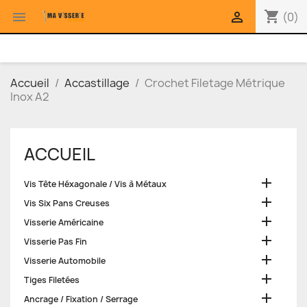
shopping_cart


(0)
Accueil
Accastillage
Crochet Filetage Métrique
Inox A2
ACCUEIL

Vis Tête Héxagonale / Vis à Métaux

Vis Six Pans Creuses

Visserie Américaine

Visserie Pas Fin

Visserie Automobile

Tiges Filetées

Ancrage / Fixation / Serrage