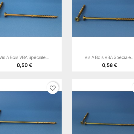
Aperçu rapide
Aperçu rapide


Vis À Bois VBA Spéciale...
Vis À Bois VBA Spéciale..
0,50 €
0,58 €
favorite_border