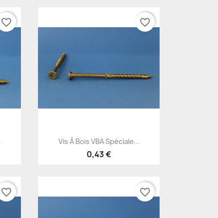
favorite_border
favorite_border
Aperçu rapide

.
Vis À Bois VBA Spéciale...
0,43 €
favorite_border
favorite_border