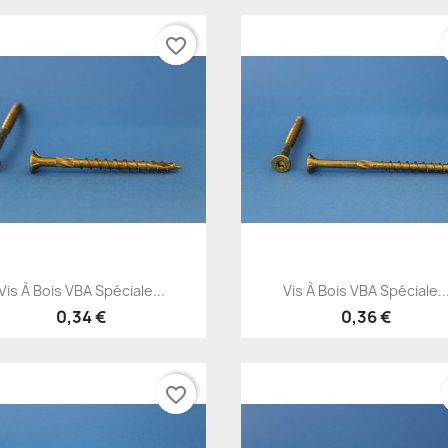
favorite_border
Aperçu rapide
Aperçu rapide


Vis À Bois VBA Spéciale...
Vis À Bois VBA Spéciale..
0,34 €
0,36 €
favorite_border