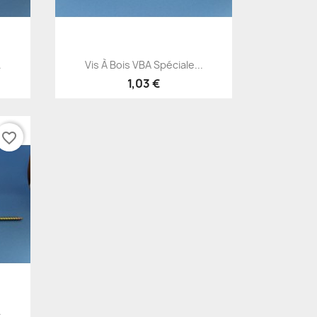
Aperçu rapide

.
Vis À Bois VBA Spéciale...
1,03 €
favorite_border
.