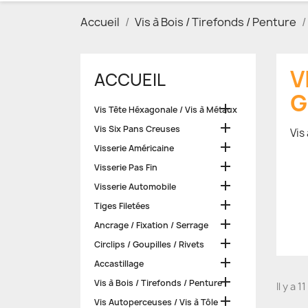
Accueil
Vis à Bois / Tirefonds / Penture
V
ACCUEIL
G

Vis Tête Héxagonale / Vis à Métaux

Vis Six Pans Creuses
Vis

Visserie Américaine

Visserie Pas Fin

Visserie Automobile

Tiges Filetées

Ancrage / Fixation / Serrage

Circlips / Goupilles / Rivets

Accastillage

Vis à Bois / Tirefonds / Penture
Il y a 1

Vis Autoperceuses / Vis à Tôle