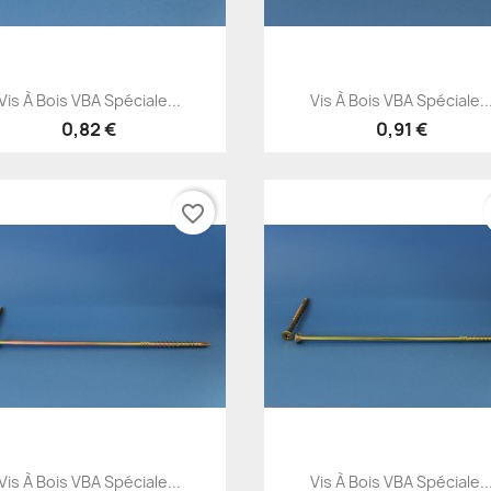
Aperçu rapide
Aperçu rapide


Vis À Bois VBA Spéciale...
Vis À Bois VBA Spéciale..
0,82 €
0,91 €
favorite_border
Aperçu rapide
Aperçu rapide


Vis À Bois VBA Spéciale...
Vis À Bois VBA Spéciale..