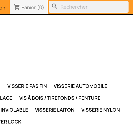
search
shopping_cart
Panier
(0)
on
E
VISSERIE PAS FIN
VISSERIE AUTOMOBILE
LLAGE
VIS À BOIS / TIREFONDS / PENTURE
 INVIOLABLE
VISSERIE LAITON
VISSERIE NYLON
TER LOCK