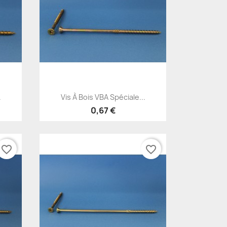
Aperçu rapide

.
Vis À Bois VBA Spéciale...
0,67 €
favorite_border
favorite_border