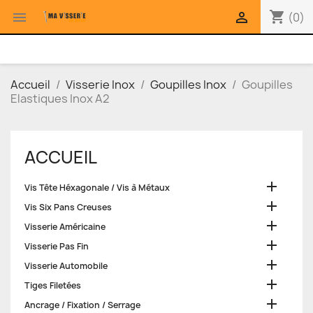
shopping_cart


(0)
Accueil
Visserie Inox
Goupilles Inox
Goupilles
Elastiques Inox A2
ACCUEIL

Vis Tête Héxagonale / Vis à Métaux

Vis Six Pans Creuses

Visserie Américaine

Visserie Pas Fin

Visserie Automobile

Tiges Filetées

Ancrage / Fixation / Serrage