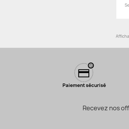
Se
Afficha
Paiement sécurisé
Recevez nos off