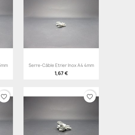
Aperçu rapide

 3mm
Serre-Câble Etrier Inox A4 4mm
1,67 €
favorite_border
favorite_border