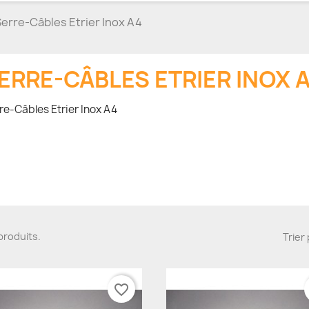
erre-Câbles Etrier Inox A4
ERRE-CÂBLES ETRIER INOX 
re-Câbles Etrier Inox A4
8 produits.
Trier 
favorite_border