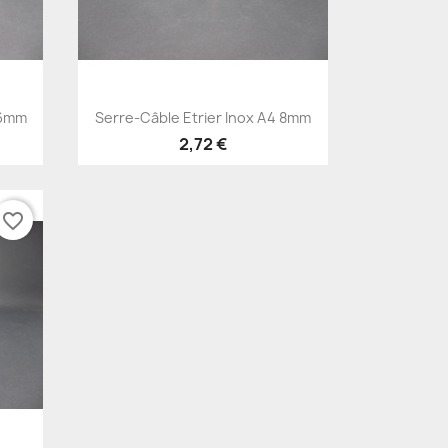
Aperçu rapide

 6mm
Serre-Câble Etrier Inox A4 8mm
2,72 €
favorite_border