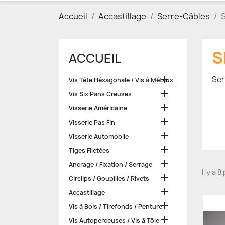
Accueil
Accastillage
Serre-Câbles
S
S
ACCUEIL

Ser
Vis Tête Héxagonale / Vis à Métaux

Vis Six Pans Creuses

Visserie Américaine

Visserie Pas Fin

Visserie Automobile

Tiges Filetées

Ancrage / Fixation / Serrage
Il y a 

Circlips / Goupilles / Rivets

Accastillage

Vis à Bois / Tirefonds / Penture

Vis Autoperceuses / Vis à Tôle