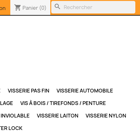
search
shopping_cart
Panier
(0)
on
E
VISSERIE PAS FIN
VISSERIE AUTOMOBILE
LLAGE
VIS À BOIS / TIREFONDS / PENTURE
 INVIOLABLE
VISSERIE LAITON
VISSERIE NYLON
TER LOCK