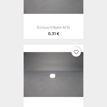
Ecrous H Nylon M 10
0,31 €
favorite_border