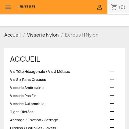
shopping_cart


(0)
Accueil
Visserie Nylon
Ecrous H Nylon
ACCUEIL

Vis Tête Héxagonale / Vis à Métaux

Vis Six Pans Creuses

Visserie Américaine

Visserie Pas Fin

Visserie Automobile

Tiges Filetées

Ancrage / Fixation / Serrage

Circlips / Goupilles / Rivets