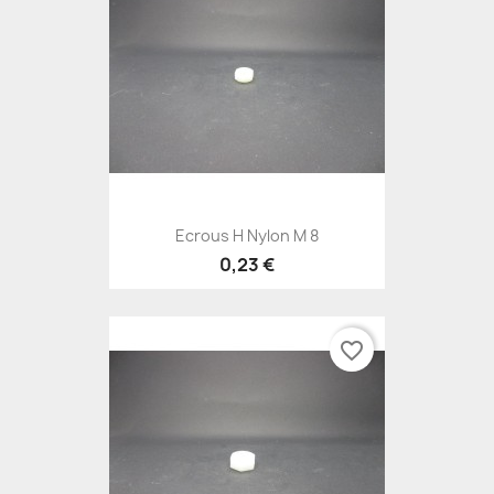
Ecrous H Nylon M 8
0,23 €
favorite_border