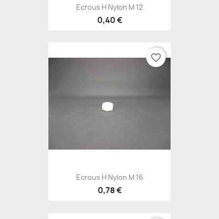
Ecrous H Nylon M 12
0,40 €
favorite_border
Ecrous H Nylon M 16
0,78 €