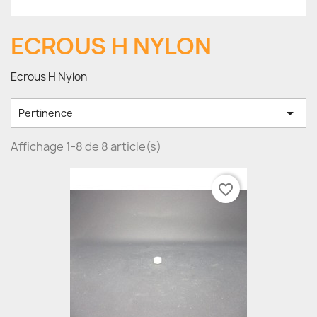
ECROUS H NYLON
Ecrous H Nylon

Pertinence
Affichage 1-8 de 8 article(s)
favorite_border