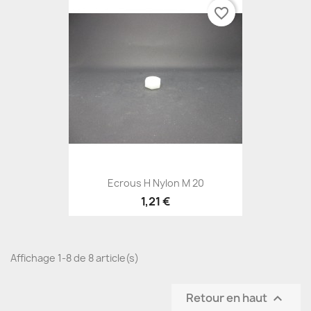
favorite_border
Ecrous H Nylon M 20
1,21 €
Affichage 1-8 de 8 article(s)
Retour en haut
