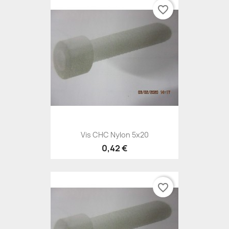
favorite_border
Vis CHC Nylon 5x20
0,42 €
favorite_border