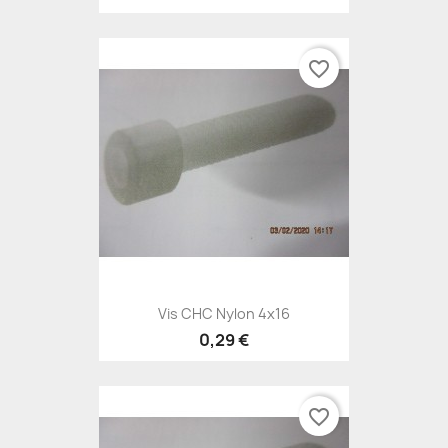
favorite_border
Vis CHC Nylon 4x16
0,29 €
favorite_border