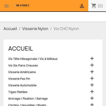
shopping_cart


(0)
Accueil
Visserie Nylon
Vis CHC Nylon
ACCUEIL

Vis Tête Héxagonale / Vis à Métaux

Vis Six Pans Creuses

Visserie Américaine

Visserie Pas Fin

Visserie Automobile

Tiges Filetées

Ancrage / Fixation / Serrage

Circlips / Goupilles / Rivets