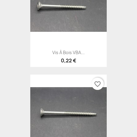
Vis À Bois VBA...
0,22 €
favorite_border