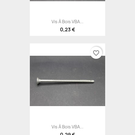
Vis À Bois VBA...
0,23 €
favorite_border
Vis À Bois VBA...
0,29 €