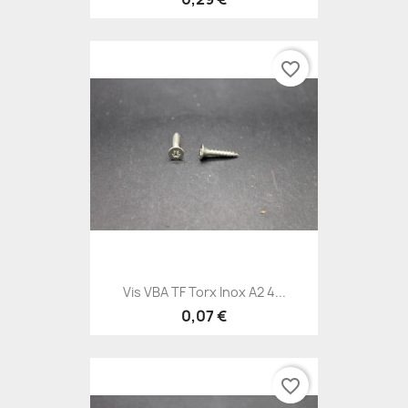
favorite_border
Vis VBA TF Torx Inox A2 4...
0,07 €
favorite_border