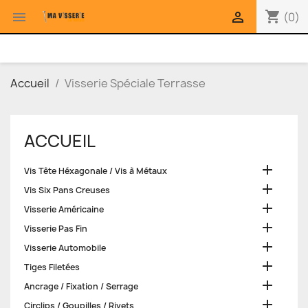
shopping_cart


(0)
Accueil
Visserie Spéciale Terrasse
ACCUEIL

Vis Tête Héxagonale / Vis à Métaux

Vis Six Pans Creuses

Visserie Américaine

Visserie Pas Fin

Visserie Automobile

Tiges Filetées

Ancrage / Fixation / Serrage

Circlips / Goupilles / Rivets