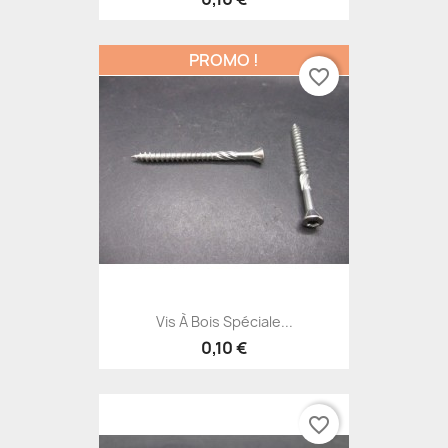
PROMO !
favorite_border
Vis À Bois Spéciale...
0,10 €
favorite_border