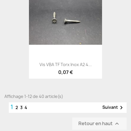
Vis VBA TF Torx Inox A2 4...
0,07 €
Affichage 1-12 de 40 article(s)
1

Suivant
2
3
4
Retour en haut
