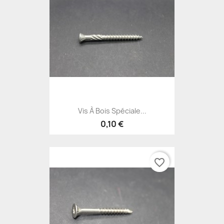
Vis À Bois Spéciale...
0,10 €
favorite_border