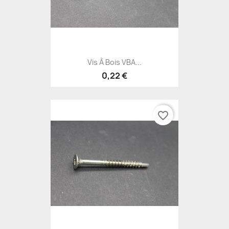
Vis À Bois VBA...
0,22 €
favorite_border