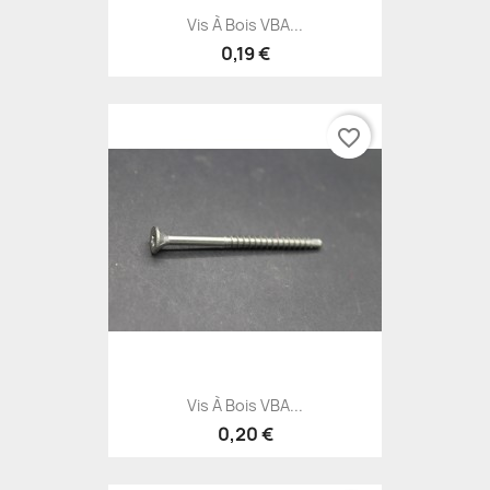
Vis À Bois VBA...
0,19 €
favorite_border
Vis À Bois VBA...
0,20 €