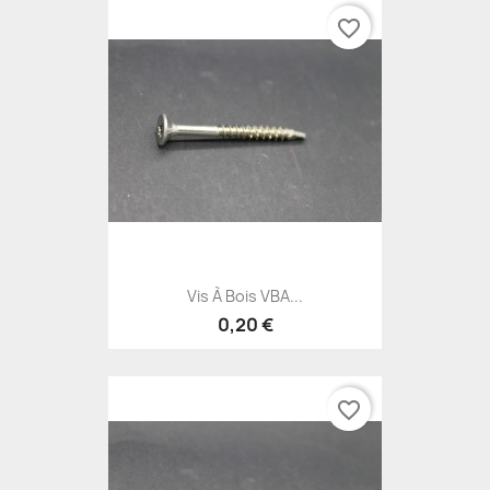
favorite_border
Vis À Bois VBA...
0,20 €
favorite_border