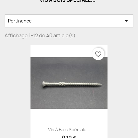
VIS À BOIS SPÉCIALE...

Pertinence
Affichage 1-12 de 40 article(s)
favorite_border
Vis À Bois Spéciale...
0,10 €