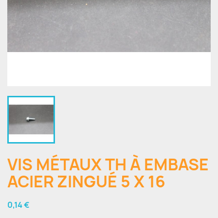
VIS MÉTAUX TH À EMBASE
ACIER ZINGUÉ 5 X 16
0,14 €